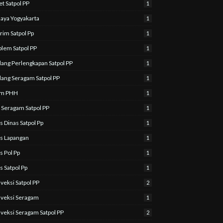
et Satpol PP
1
aya Yogyakarta
1
rim Satpol Pp
1
lem Satpol PP
1
ang Perlengkapan Satpol PP
1
ang Seragam Satpol PP
1
lm PHH
1
l Seragam Satpol PP
1
s Dinas Satpol Pp
1
s Lapangan
1
s Pol Pp
1
s Satpol Pp
1
veksi Satpol PP
2
veksi Seragam
1
veksi Seragam Satpol PP
2