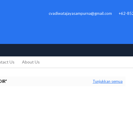
cvadiwatajayasampurna@gmail.com
+62-85
tact Us
About Us
DIR
Tunjukkan semua