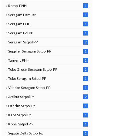
Rompi PHH
1
Seragam Damkar
1
Seragam PHH
1
Seragam Pol PP
1
Seragam Satpol PP
2
0
Supplier Seragam Satpol PP
1
Tameng PHH
1
Toko Grosir Seragam Satpol PP
1
Toko Seragam Satpol PP
1
Vendor Seragam Satpol PP
1
Atribut Satpol Pp
2
Dahrim Satpol Pp
1
Kaos Satpol Pp
1
Kopel Satpol Pp
1
Sepatu Delta Satpol Pp
1