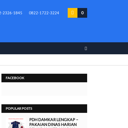
0
2-2326-1845
0822-1722-3224
FACEBOOK
POPULAR POSTS
PDH DAMKAR LENGKAP –
PAKAIAN DINAS HARIAN