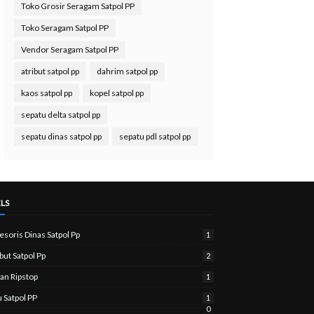
Toko Grosir Seragam Satpol PP
Toko Seragam Satpol PP
Vendor Seragam Satpol PP
atribut satpol pp
dahrim satpol pp
kaos satpol pp
kopel satpol pp
sepatu delta satpol pp
sepatu dinas satpol pp
sepatu pdl satpol pp
LS
esoris Dinas Satpol Pp
1
but Satpol Pp
2
an Ripstop
1
u Satpol PP
1
0