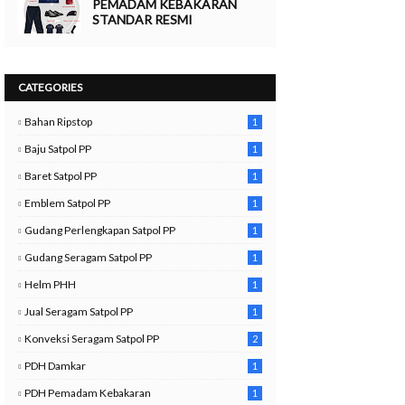
PEMADAM KEBAKARAN
STANDAR RESMI
CATEGORIES
Bahan Ripstop
1
Baju Satpol PP
1
0
Baret Satpol PP
1
Emblem Satpol PP
1
Gudang Perlengkapan Satpol PP
1
Gudang Seragam Satpol PP
1
Helm PHH
1
Jual Seragam Satpol PP
1
Konveksi Seragam Satpol PP
2
PDH Damkar
1
PDH Pemadam Kebakaran
1