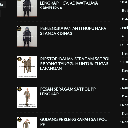
Bar
LENGKAP – CV. ADIWATAJAYA
ta
SAMPURNA
Bud
Dah
Emb
PERLENGKAPAN ANTI HURU HARA
STANDAR DINAS
Gud
Gud
He
RIPSTOP: BAHAN SERAGAM SATPOL
Jua
PP YANG TANGGUH UNTUK TUGAS
LAPANGAN
Kao
Kao
Kao
PESAN SERAGAM SATPOL PP
LENGKAP
Kao
Kon
Kon
GUDANG PERLENGKAPAN SATPOL
Kon
PP