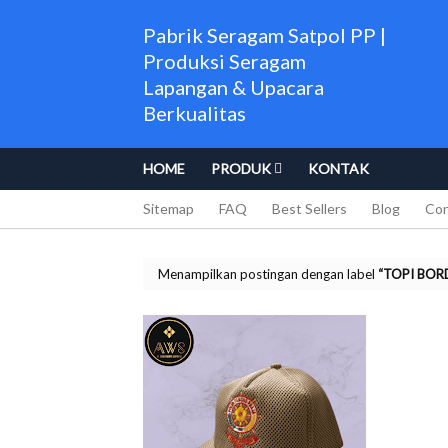
Pabrik Seragam Satpol PP |
Produksi Seragam
Lapangan & Upacara
Berkualitas
HOME
PRODUK
KONTAK
Sitemap
FAQ
Best Sellers
Blog
Con
Menampilkan postingan dengan label
TOPI BOR