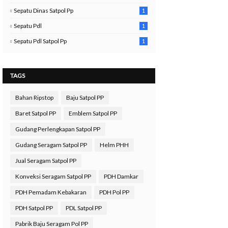
Sepatu Dinas Satpol Pp
1
Sepatu Pdl
1
Sepatu Pdl Satpol Pp
1
TAGS
Bahan Ripstop
Baju Satpol PP
Baret Satpol PP
Emblem Satpol PP
Gudang Perlengkapan Satpol PP
Gudang Seragam Satpol PP
Helm PHH
Jual Seragam Satpol PP
Konveksi Seragam Satpol PP
PDH Damkar
PDH Pemadam Kebakaran
PDH Pol PP
PDH Satpol PP
PDL Satpol PP
Pabrik Baju Seragam Pol PP