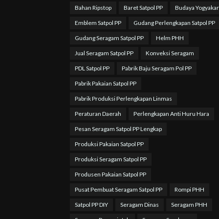
Bahan Ripstop
Baret Satpol PP
Budaya Yogyakar
Emblem Satpol PP
Gudang Perlengkapan Satpol PP
Gudang Seragam Satpol PP
Helm PHH
Jual Seragam Satpol PP
Konveksi Seragam
PDL Satpol PP
Pabrik Baju Seragam Pol PP
Pabrik Pakaian Satpol PP
Pabrik Produksi Perlengkapan Linmas
Peraturan Daerah
Perlengkapan Anti Huru Hara
Pesan Seragam Satpol PP Lengkap
Produksi Pakaian Satpol PP
Produksi Seragam Satpol PP
Produsen Pakaian Satpol PP
Pusat Pembuat Seragam Satpol PP
Rompi PHH
Satpol PP DIY
Seragam Dinas
Seragam PHH