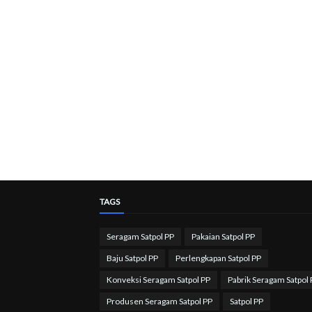
TAGS
Seragam Satpol PP
Pakaian Satpol PP
Baju Satpol PP
Perlengkapan Satpol PP
Konveksi Seragam Satpol PP
Pabrik Seragam Satpol 
Produsen Seragam Satpol PP
Satpol PP