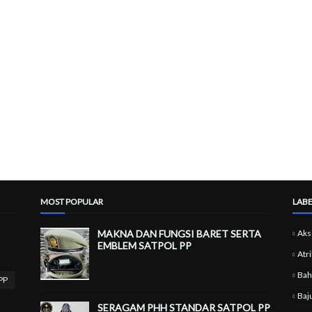
MOST POPULAR
LABE
MAKNA DAN FUNGSI BARET SERTA
Aks
EMBLEM SATPOL PP
Atri
Bah
PP
Baj
SERAGAM PHH STANDAR SATPOL PP