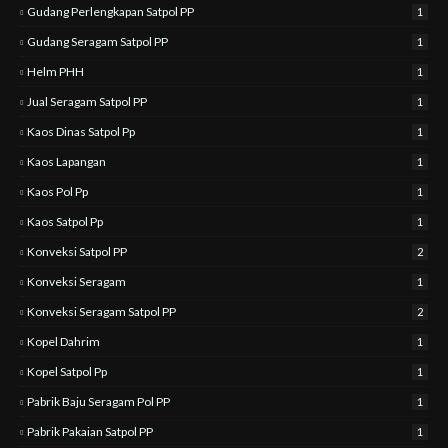
Gudang Perlengkapan Satpol PP
1
Gudang Seragam Satpol PP
1
Helm PHH
1
Jual Seragam Satpol PP
1
Kaos Dinas Satpol Pp
1
Kaos Lapangan
1
Kaos Pol Pp
1
Kaos Satpol Pp
1
Konveksi Satpol PP
2
Konveksi Seragam
1
Konveksi Seragam Satpol PP
2
Kopel Dahrim
1
Kopel Satpol Pp
1
Pabrik Baju Seragam Pol PP
1
Pabrik Pakaian Satpol PP
1