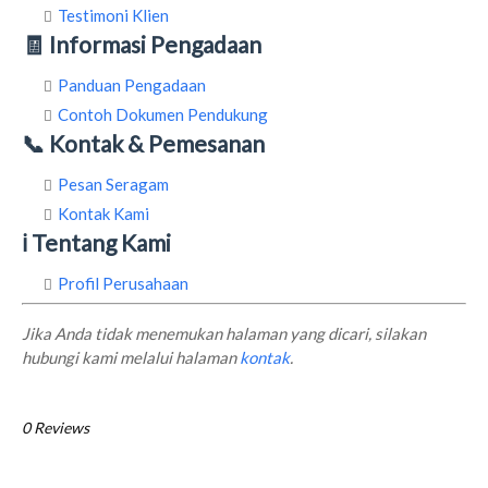
Testimoni Klien
🧾 Informasi Pengadaan
Panduan Pengadaan
Contoh Dokumen Pendukung
📞 Kontak & Pemesanan
Pesan Seragam
Kontak Kami
ℹ️ Tentang Kami
Profil Perusahaan
Jika Anda tidak menemukan halaman yang dicari, silakan
hubungi kami melalui halaman
kontak
.
0 Reviews