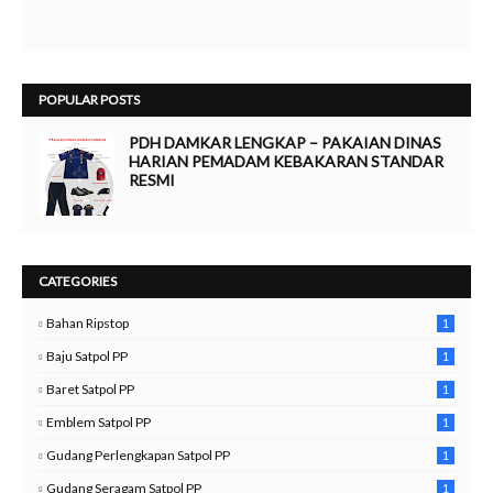
POPULAR POSTS
PDH DAMKAR LENGKAP – PAKAIAN DINAS
HARIAN PEMADAM KEBAKARAN STANDAR
RESMI
CATEGORIES
Bahan Ripstop
1
Baju Satpol PP
1
0
Baret Satpol PP
1
Emblem Satpol PP
1
Gudang Perlengkapan Satpol PP
1
Gudang Seragam Satpol PP
1