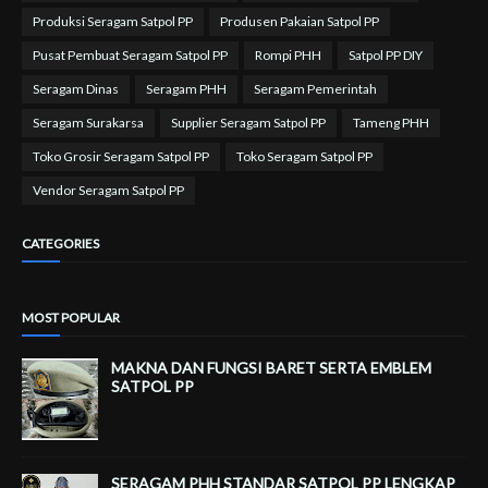
Produksi Seragam Satpol PP
Produsen Pakaian Satpol PP
Pusat Pembuat Seragam Satpol PP
Rompi PHH
Satpol PP DIY
Seragam Dinas
Seragam PHH
Seragam Pemerintah
Seragam Surakarsa
Supplier Seragam Satpol PP
Tameng PHH
Toko Grosir Seragam Satpol PP
Toko Seragam Satpol PP
Vendor Seragam Satpol PP
CATEGORIES
MOST POPULAR
MAKNA DAN FUNGSI BARET SERTA EMBLEM
SATPOL PP
SERAGAM PHH STANDAR SATPOL PP LENGKAP