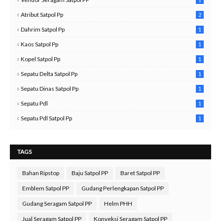
Atribut Satpol Pp
2
Dahrim Satpol Pp
1
Kaos Satpol Pp
1
Kopel Satpol Pp
1
Sepatu Delta Satpol Pp
1
Sepatu Dinas Satpol Pp
1
Sepatu Pdl
1
Sepatu Pdl Satpol Pp
1
TAGS
Bahan Ripstop
Baju Satpol PP
Baret Satpol PP
Emblem Satpol PP
Gudang Perlengkapan Satpol PP
Gudang Seragam Satpol PP
Helm PHH
Jual Seragam Satpol PP
Konveksi Seragam Satpol PP