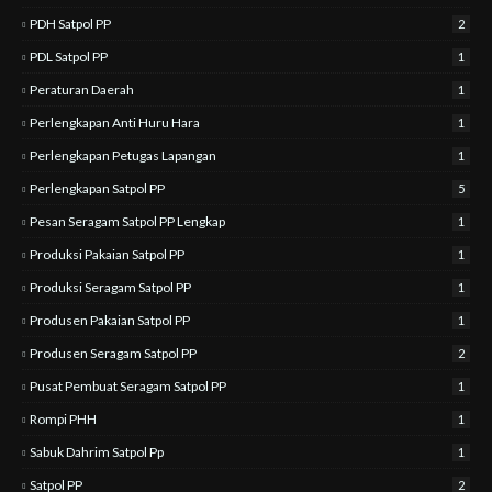
PDH Satpol PP
2
PDL Satpol PP
1
Peraturan Daerah
1
Perlengkapan Anti Huru Hara
1
Perlengkapan Petugas Lapangan
1
Perlengkapan Satpol PP
5
Pesan Seragam Satpol PP Lengkap
1
Produksi Pakaian Satpol PP
1
Produksi Seragam Satpol PP
1
Produsen Pakaian Satpol PP
1
Produsen Seragam Satpol PP
2
Pusat Pembuat Seragam Satpol PP
1
Rompi PHH
1
Sabuk Dahrim Satpol Pp
1
Satpol PP
2