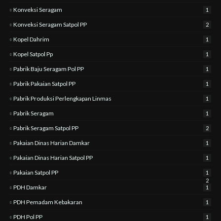
Konveksi Seragam
1
Konveksi Seragam Satpol PP
2
Kopel Dahrim
1
Kopel Satpol Pp
1
Pabrik Baju Seragam Pol PP
1
Pabrik Pakaian Satpol PP
1
Pabrik Produksi Perlengkapan Linmas
1
Pabrik Seragam
1
Pabrik Seragam Satpol PP
2
Pakaian Dinas Harian Damkar
1
Pakaian Dinas Harian Satpol PP
1
Pakaian Satpol PP
1
2
PDH Damkar
1
PDH Pemadam Kebakaran
1
PDH Pol PP
1