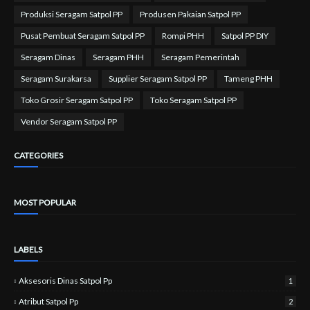
Produksi Seragam Satpol PP
Produsen Pakaian Satpol PP
Pusat Pembuat Seragam Satpol PP
Rompi PHH
Satpol PP DIY
Seragam Dinas
Seragam PHH
Seragam Pemerintah
Seragam Surakarsa
Supplier Seragam Satpol PP
Tameng PHH
Toko Grosir Seragam Satpol PP
Toko Seragam Satpol PP
Vendor Seragam Satpol PP
CATEGORIES
MOST POPULAR
LABELS
Aksesoris Dinas Satpol Pp
1
Atribut Satpol Pp
2