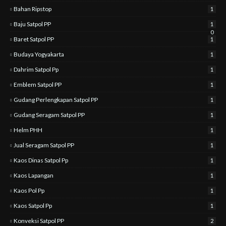
Bahan Ripstop
1
Baju Satpol PP
1
0
Baret Satpol PP
1
Budaya Yogyakarta
1
Dahrim Satpol Pp
1
Emblem Satpol PP
1
Gudang Perlengkapan Satpol PP
1
Gudang Seragam Satpol PP
1
Helm PHH
1
Jual Seragam Satpol PP
1
Kaos Dinas Satpol Pp
1
Kaos Lapangan
1
Kaos Pol Pp
1
Kaos Satpol Pp
1
Konveksi Satpol PP
2