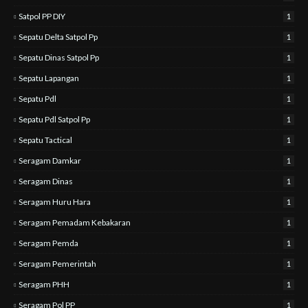
Satpol PP DIY
1
Sepatu Delta Satpol Pp
1
Sepatu Dinas Satpol Pp
1
Sepatu Lapangan
1
Sepatu Pdl
1
Sepatu Pdl Satpol Pp
1
Sepatu Tactical
1
Seragam Damkar
1
Seragam Dinas
1
Seragam Huru Hara
1
Seragam Pemadam Kebakaran
1
Seragam Pemda
1
Seragam Pemerintah
1
Seragam PHH
1
Seragam Pol PP
1