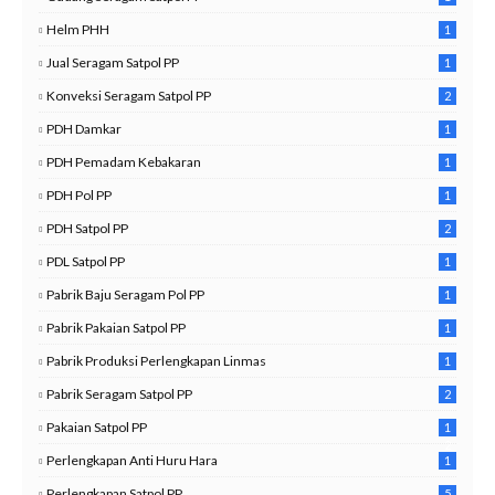
Helm PHH
1
Jual Seragam Satpol PP
1
Konveksi Seragam Satpol PP
2
PDH Damkar
1
PDH Pemadam Kebakaran
1
PDH Pol PP
1
PDH Satpol PP
2
PDL Satpol PP
1
Pabrik Baju Seragam Pol PP
1
Pabrik Pakaian Satpol PP
1
Pabrik Produksi Perlengkapan Linmas
1
Pabrik Seragam Satpol PP
2
Pakaian Satpol PP
1
2
Perlengkapan Anti Huru Hara
1
Perlengkapan Satpol PP
5