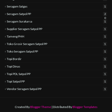
Seragam Satgas
1
Seragam Satpol PP
2
0
Seragam Surakarsa
1
Supplier Seragam Satpol PP
1
Tameng PHH
1
Toko Grosir Seragam Satpol PP
1
Toko Seragam Satpol PP
1
Topi Bordir
1
Topi Dinas
1
Topi PDL Satpol PP
1
Topi Satpol PP
1
Vendor Seragam Satpol PP
1
Created By
Blogger Theme
| Distributed By
Blogger Templates