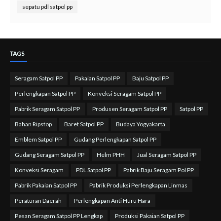
sepatu pdl satpol pp
TAGS
Seragam Satpol PP
Pakaian Satpol PP
Baju Satpol PP
Perlengkapan Satpol PP
Konveksi Seragam Satpol PP
Pabrik Seragam Satpol PP
Produsen Seragam Satpol PP
Satpol PP
Bahan Ripstop
Baret Satpol PP
Budaya Yogyakarta
Emblem Satpol PP
Gudang Perlengkapan Satpol PP
Gudang Seragam Satpol PP
Helm PHH
Jual Seragam Satpol PP
Konveksi Seragam
PDL Satpol PP
Pabrik Baju Seragam Pol PP
Pabrik Pakaian Satpol PP
Pabrik Produksi Perlengkapan Linmas
Peraturan Daerah
Perlengkapan Anti Huru Hara
Pesan Seragam Satpol PP Lengkap
Produksi Pakaian Satpol PP