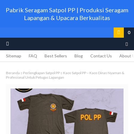
Pabrik Seragam Satpol PP | Produksi Seragam
Lapangan & Upacara Berkualitas
0
Sitemap
FAQ
Best Sellers
Blog
Contact Us
About 
Beranda
Perlengkapan Satpol PP
Kaos Satpol PP – Kaos Dinas Nyaman &
Profesional Untuk Petugas Lapangan