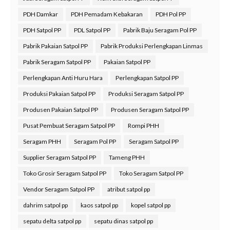
PDH Damkar
PDH Pemadam Kebakaran
PDH Pol PP
PDH Satpol PP
PDL Satpol PP
Pabrik Baju Seragam Pol PP
Pabrik Pakaian Satpol PP
Pabrik Produksi Perlengkapan Linmas
Pabrik Seragam Satpol PP
Pakaian Satpol PP
Perlengkapan Anti Huru Hara
Perlengkapan Satpol PP
Produksi Pakaian Satpol PP
Produksi Seragam Satpol PP
Produsen Pakaian Satpol PP
Produsen Seragam Satpol PP
Pusat Pembuat Seragam Satpol PP
Rompi PHH
Seragam PHH
Seragam Pol PP
Seragam Satpol PP
Supplier Seragam Satpol PP
Tameng PHH
Toko Grosir Seragam Satpol PP
Toko Seragam Satpol PP
Vendor Seragam Satpol PP
atribut satpol pp
dahrim satpol pp
kaos satpol pp
kopel satpol pp
sepatu delta satpol pp
sepatu dinas satpol pp