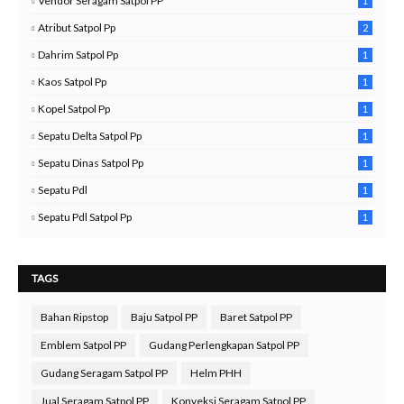
Vendor Seragam Satpol PP
1
Atribut Satpol Pp
2
Dahrim Satpol Pp
1
Kaos Satpol Pp
1
Kopel Satpol Pp
1
Sepatu Delta Satpol Pp
1
Sepatu Dinas Satpol Pp
1
Sepatu Pdl
1
Sepatu Pdl Satpol Pp
1
TAGS
Bahan Ripstop
Baju Satpol PP
Baret Satpol PP
Emblem Satpol PP
Gudang Perlengkapan Satpol PP
Gudang Seragam Satpol PP
Helm PHH
Jual Seragam Satpol PP
Konveksi Seragam Satpol PP