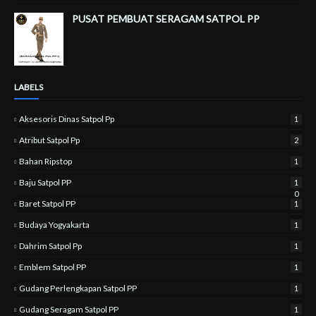
PUSAT PEMBUAT SERAGAM SATPOL PP
LABELS
Aksesoris Dinas Satpol Pp
1
Atribut Satpol Pp
2
Bahan Ripstop
1
Baju Satpol PP
1
0
Baret Satpol PP
1
Budaya Yogyakarta
1
Dahrim Satpol Pp
1
Emblem Satpol PP
1
Gudang Perlengkapan Satpol PP
1
Gudang Seragam Satpol PP
1