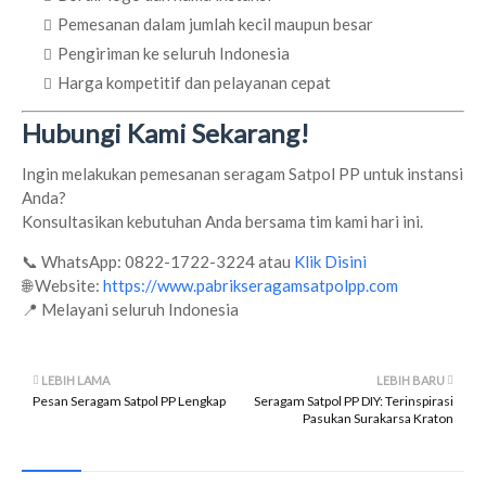
Pemesanan dalam jumlah kecil maupun besar
Pengiriman ke seluruh Indonesia
Harga kompetitif dan pelayanan cepat
Hubungi Kami Sekarang!
Ingin melakukan pemesanan seragam Satpol PP untuk instansi
Anda?
Konsultasikan kebutuhan Anda bersama tim kami hari ini.
📞 WhatsApp: 0822-1722-3224 atau
Klik Disini
🌐 Website:
https://www.pabrikseragamsatpolpp.com
📍 Melayani seluruh Indonesia
LEBIH LAMA
LEBIH BARU
Pesan Seragam Satpol PP Lengkap
Seragam Satpol PP DIY: Terinspirasi
Pasukan Surakarsa Kraton