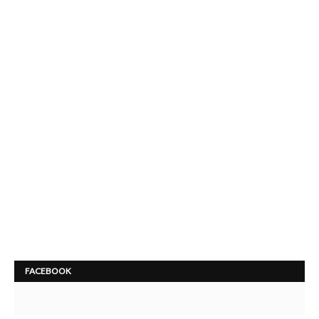
FACEBOOK