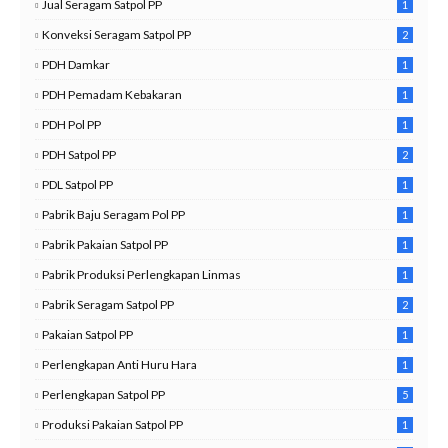
Jual Seragam Satpol PP
1
Konveksi Seragam Satpol PP
2
PDH Damkar
1
PDH Pemadam Kebakaran
1
PDH Pol PP
1
PDH Satpol PP
2
PDL Satpol PP
1
Pabrik Baju Seragam Pol PP
1
Pabrik Pakaian Satpol PP
1
Pabrik Produksi Perlengkapan Linmas
1
Pabrik Seragam Satpol PP
2
Pakaian Satpol PP
1
2
Perlengkapan Anti Huru Hara
1
Perlengkapan Satpol PP
5
Produksi Pakaian Satpol PP
1