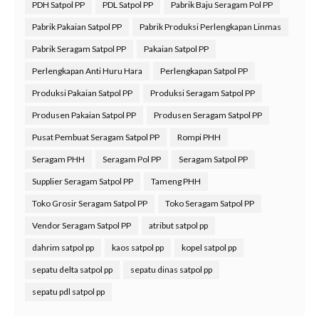
PDH Satpol PP
PDL Satpol PP
Pabrik Baju Seragam Pol PP
Pabrik Pakaian Satpol PP
Pabrik Produksi Perlengkapan Linmas
Pabrik Seragam Satpol PP
Pakaian Satpol PP
Perlengkapan Anti Huru Hara
Perlengkapan Satpol PP
Produksi Pakaian Satpol PP
Produksi Seragam Satpol PP
Produsen Pakaian Satpol PP
Produsen Seragam Satpol PP
Pusat Pembuat Seragam Satpol PP
Rompi PHH
Seragam PHH
Seragam Pol PP
Seragam Satpol PP
Supplier Seragam Satpol PP
Tameng PHH
Toko Grosir Seragam Satpol PP
Toko Seragam Satpol PP
Vendor Seragam Satpol PP
atribut satpol pp
dahrim satpol pp
kaos satpol pp
kopel satpol pp
sepatu delta satpol pp
sepatu dinas satpol pp
sepatu pdl satpol pp