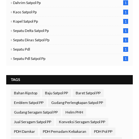
Dahrim Satpol Pp
1
Kaos Satpol Pp
1
Kopel Satpol Pp
1
Sepatu Delta Satpol Pp
1
Sepatu Dinas Satpol Pp
1
Sepatu Pdl
1
Sepatu Pdl Satpol Pp
1
TAGS
Bahan Ripstop
Baju Satpol PP
Baret Satpol PP
Emblem Satpol PP
Gudang Perlengkapan Satpol PP
Gudang Seragam Satpol PP
Helm PHH
Jual Seragam Satpol PP
Konveksi Seragam Satpol PP
PDH Damkar
PDH Pemadam Kebakaran
PDH Pol PP