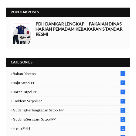
POPULAR POSTS
PDH DAMKAR LENGKAP – PAKAIAN DINAS
HARIAN PEMADAM KEBAKARAN STANDAR
RESMI
CATEGORIES
Bahan Ripstop
1
Baju Satpol PP
1
0
Baret Satpol PP
1
Emblem Satpol PP
1
Gudang Perlengkapan Satpol PP
1
Gudang Seragam Satpol PP
1
Helm PHH
1