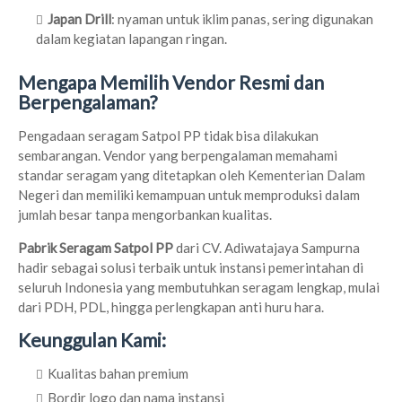
Japan Drill
: nyaman untuk iklim panas, sering digunakan
dalam kegiatan lapangan ringan.
Mengapa Memilih Vendor Resmi dan
Berpengalaman?
Pengadaan seragam Satpol PP tidak bisa dilakukan
sembarangan. Vendor yang berpengalaman memahami
standar seragam yang ditetapkan oleh Kementerian Dalam
Negeri dan memiliki kemampuan untuk memproduksi dalam
jumlah besar tanpa mengorbankan kualitas.
Pabrik Seragam Satpol PP
dari CV. Adiwatajaya Sampurna
hadir sebagai solusi terbaik untuk instansi pemerintahan di
seluruh Indonesia yang membutuhkan seragam lengkap, mulai
dari PDH, PDL, hingga perlengkapan anti huru hara.
Keunggulan Kami:
Kualitas bahan premium
Bordir logo dan nama instansi