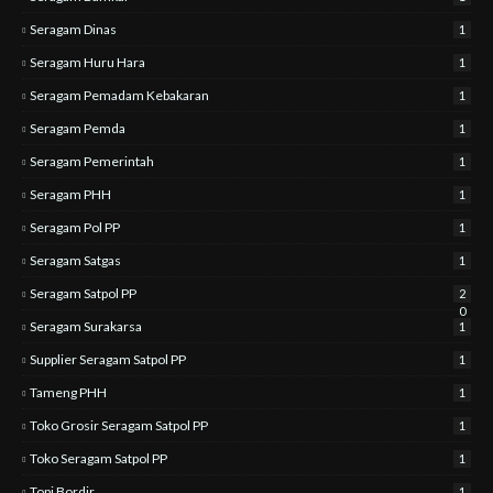
Seragam Dinas
1
Seragam Huru Hara
1
Seragam Pemadam Kebakaran
1
Seragam Pemda
1
Seragam Pemerintah
1
Seragam PHH
1
Seragam Pol PP
1
Seragam Satgas
1
Seragam Satpol PP
2
0
Seragam Surakarsa
1
Supplier Seragam Satpol PP
1
Tameng PHH
1
Toko Grosir Seragam Satpol PP
1
Toko Seragam Satpol PP
1
Topi Bordir
1