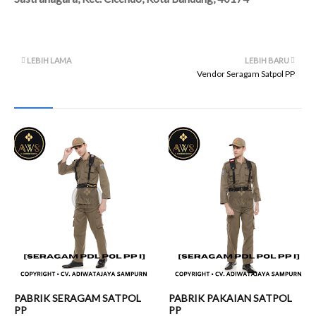
LEBIH LAMA
LEBIH BARU
Vendor Seragam Satpol PP
PABRIK SERAGAM SATPOL
PABRIK PAKAIAN SATPOL
PP
PP