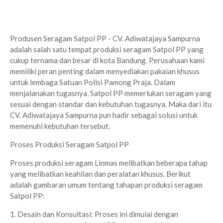
Produsen Seragam Satpol PP - CV. Adiwatajaya Sampurna
adalah salah satu tempat produksi seragam Satpol PP yang
cukup ternama dan besar di kota Bandung. Perusahaan kami
memiliki peran penting dalam menyediakan pakaian khusus
untuk lembaga Satuan Polisi Pamong Praja. Dalam
menjalanakan tugasnya, Satpol PP memerlukan seragam yang
sesuai dengan standar dan kebutuhan tugasnya. Maka dari itu
CV. Adiwatajaya Sampurna pun hadir sebagai solusi untuk
memenuhi kebutuhan tersebut.
Proses Produksi Seragam Satpol PP
Proses produksi seragam Linmas melibatkan beberapa tahap
yang melibatkan keahlian dan peralatan khusus. Berikut
adalah gambaran umum tentang tahapan produksi seragam
Satpol PP:
Desain dan Konsultasi: Proses ini dimulai dengan