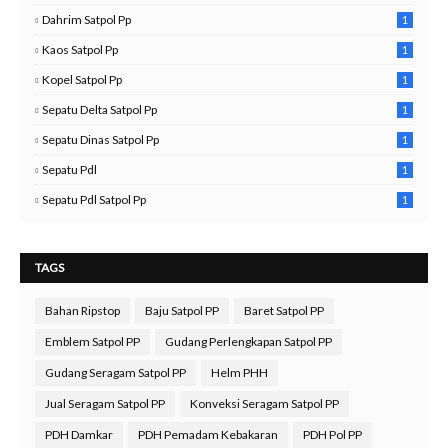
Dahrim Satpol Pp
1
Kaos Satpol Pp
1
Kopel Satpol Pp
1
Sepatu Delta Satpol Pp
1
Sepatu Dinas Satpol Pp
1
Sepatu Pdl
1
Sepatu Pdl Satpol Pp
1
TAGS
Bahan Ripstop
Baju Satpol PP
Baret Satpol PP
Emblem Satpol PP
Gudang Perlengkapan Satpol PP
Gudang Seragam Satpol PP
Helm PHH
Jual Seragam Satpol PP
Konveksi Seragam Satpol PP
PDH Damkar
PDH Pemadam Kebakaran
PDH Pol PP