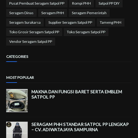
Pusat Pembuat Seragam Satpol PP
Rompi PHH
Satpol PP DIY
Seragam Dinas
Seragam PHH
Seragam Pemerintah
Seragam Surakarsa
Supplier Seragam Satpol PP
Tameng PHH
Toko Grosir Seragam Satpol PP
Toko Seragam Satpol PP
Vendor Seragam Satpol PP
CATEGORIES
MOST POPULAR
MAKNA DAN FUNGSI BARET SERTA EMBLEM
SATPOL PP
SERAGAM PHH STANDAR SATPOL PP LENGKAP
– CV. ADIWATAJAYA SAMPURNA